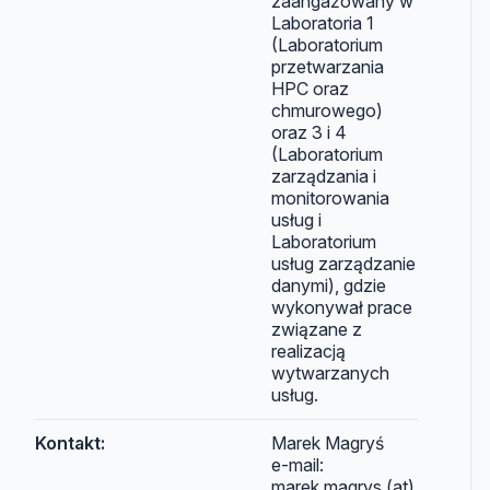
zaangażowany w
Laboratoria 1
(Laboratorium
przetwarzania
HPC oraz
chmurowego)
oraz 3 i 4
(Laboratorium
zarządzania i
monitorowania
usług i
Laboratorium
usług zarządzanie
danymi), gdzie
wykonywał prace
związane z
realizacją
wytwarzanych
usług.
Kontakt:
Marek Magryś
e-mail:
marek.magrys (at)