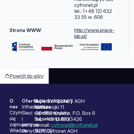
cyfronet.pl
tel.: (+48 12) 632
33 55 w. 606
Strona WWW:
http://www.prace-
lab.pl/
Powrót do góry
O
Oferta
Superkomputery
Sitemap
ACK CYFRONET AGH
nas
Infrastruktura
Nasze
ul. Nawojki 11
Czym
Sieci
superkomputery
30-950 Kraków, P.O. Box 6
się
i
Superkomputery
tel.: +48 12 6333426
zajmujemy
centrum
na
e-mail:
cyfronet@cyfronet.pl
Władze
danych
TOP500
ACK Cyfronet AGH