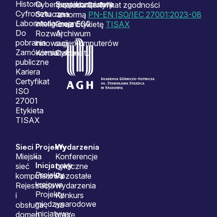
Historia
Cyberbezpieczeństwo
Superkomputery
posiada Certyfikat zgodności
Cyfronetu
Sztuczna
na
z normą
PN-EN ISO/IEC 27001:2023-08
Laboratoria
inteligencja
Green500
oraz Etykietę
TISAX
Do
Rozwój
Archiwum
pobrania
innowacji
superkomputerów
Zamówienia
Konsultacje
Cyfronetu
publiczne
Kariera
Certyfikat
ISO
27001
Etykieta
TISAX
Sieci
Projekty
Wydarzenia
i
Miejska
Konferencje
Inicjatywy
sieć
cykliczne
Projekty
komputerowa
Pozostałe
krajowe
Rejestracja
wydarzenia
Projekty
i
Konkurs
międzynarodowe
obsługa
na
Inicjatywy
domen
pracę