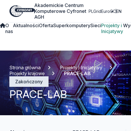
Akademickie Centrum
Komputerowe Cyfronet
PLGrid
EuroCC
EN
AGH
O
Aktualności
Oferta
Superkomputery
Sieci
Projekty i
Wy
nas
Inicjatywy
Strona główna
Projekty i Inicjatywy
Projekty krajowe
PRACE-LAB
Zakończony
PRACE-LAB