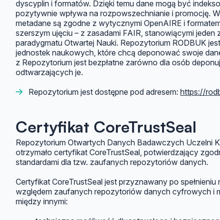
dyscyplin i formatów. Dzięki temu dane mogą być indeks
pozytywnie wpływa na rozpowszechnianie i promocję. W
metadane są zgodne z wytycznymi OpenAIRE i formatem 
szerszym ujęciu – z zasadami FAIR, stanowiącymi jeden
paradygmatu Otwartej Nauki. Repozytorium RODBUK jest 
jednostek naukowych, które chcą deponować swoje dan
z Repozytorium jest bezpłatne zarówno dla osób deponują
odtwarzających je.
Repozytorium jest dostępne pod adresem:
https://rod
Certyfikat CoreTrustSeal
Repozytorium Otwartych Danych Badawczych Uczelni
otrzymało certyfikat CoreTrustSeal, potwierdzający zg
standardami dla tzw. zaufanych repozytoriów danych.
Certyfikat CoreTrustSeal jest przyznawany po spełnieni
względem zaufanych repozytoriów danych cyfrowych i 
między innymi: