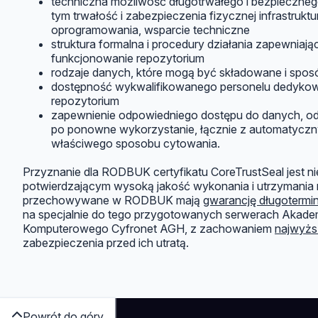
techniczna możliwość długotrwałego i bezpieczne
tym trwałość i zabezpieczenia fizycznej infrastruktu
oprogramowania, wsparcie techniczne
struktura formalna i procedury działania zapewniają
funkcjonowanie repozytorium
rodzaje danych, które mogą być składowane i spos
dostępność wykwalifikowanego personelu dedyko
repozytorium
zapewnienie odpowiedniego dostępu do danych, o
po ponowne wykorzystanie, łącznie z automatyczn
właściwego sposobu cytowania.
Przyznanie dla RODBUK certyfikatu CoreTrustSeal jest 
potwierdzającym wysoką jakość wykonania i utrzymania 
przechowywane w RODBUK mają
gwarancję długoterm
na specjalnie do tego przygotowanych serwerach Akade
Komputerowego Cyfronet AGH, z zachowaniem
najwyżs
zabezpieczenia przed ich utratą.
Powrót do góry