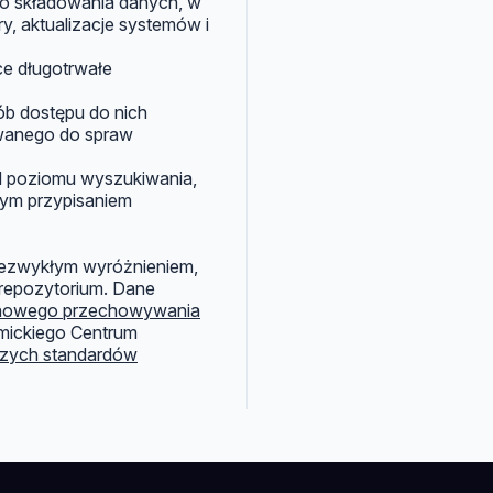
go składowania danych, w
ry, aktualizacje systemów i
ce długotrwałe
ób dostępu do nich
wanego do spraw
d poziomu wyszukiwania,
ym przypisaniem
niezwykłym wyróżnieniem,
repozytorium. Dane
inowego przechowywania
mickiego Centrum
zych standardów