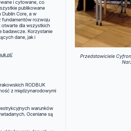
owane i cytowane, co
szystkie publikowane
Dublin Core, a w
 z fundamentów rozwoju
otwarte dla wszystkich
e badawcze. Korzystanie
cych dane, jak i
buk.pl/
Przedstawiciele Cyfr
Nar
 Krakowskich RODBUK
odność z międzynarodowymi
u restrykcyjnych warunków
metadanych. Oceniane są