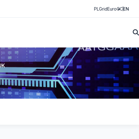
PLGrid
EuroCC
EN
UK