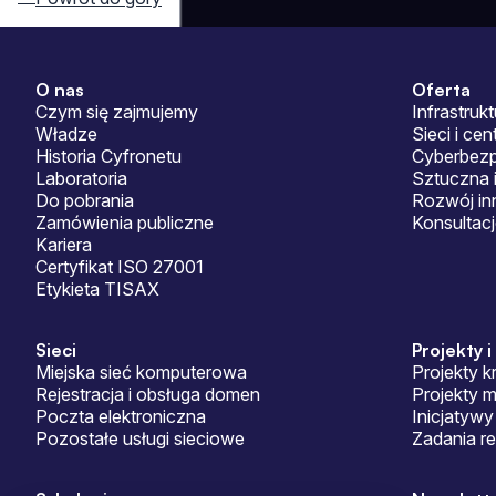
O nas
Oferta
Sitemap
Czym się zajmujemy
Infrastrukt
Władze
Sieci i ce
Historia Cyfronetu
Cyberbez
Laboratoria
Sztuczna i
Do pobrania
Rozwój in
Zamówienia publiczne
Konsultac
Kariera
Certyfikat ISO 27001
Etykieta TISAX
Sieci
Projekty i
Miejska sieć komputerowa
Projekty k
Rejestracja i obsługa domen
Projekty 
Poczta elektroniczna
Inicjatywy
Pozostałe usługi sieciowe
Zadania r