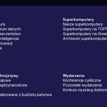
Superkomputery
ura
Nasze superkomputery
ntrum danych
Superkomputery na TOP
pieczeństwo
Superkomputery na Gre
nteligencja
Archiwum superkomputer
nowacji
je
 Inicjatywy
Wydarzenia
rajowe
Konferencje cykliczne
międzynarodowe
Pozostałe wydarzenia
Konkurs na pracę doktor
ealizowane z budżetu państwa