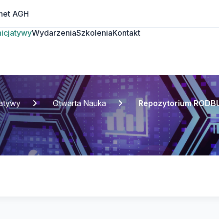
net AGH
Inicjatywy
Wydarzenia
Szkolenia
Kontakt
jatywy
Otwarta Nauka
Repozytorium RODB