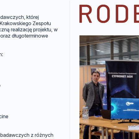
dawczych, której
 Krakowskiego Zespołu
ną realizację projektu, w
 oraz długoterminowe
h:
e
cine
h badawczych z różnych