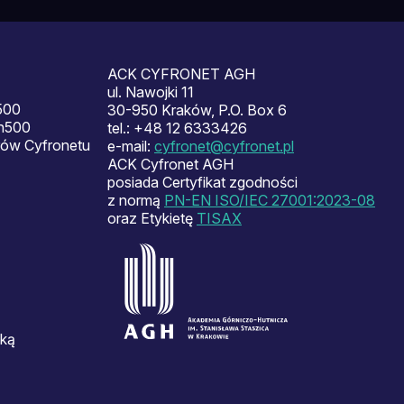
ACK CYFRONET AGH
ul. Nawojki 11
500
30-950 Kraków, P.O. Box 6
en500
tel.: +48 12 6333426
ów Cyfronetu
e-mail:
cyfronet@cyfronet.pl
ACK Cyfronet AGH
posiada Certyfikat zgodności
z normą
PN-EN ISO/IEC 27001:2023-08
oraz Etykietę
TISAX
ską