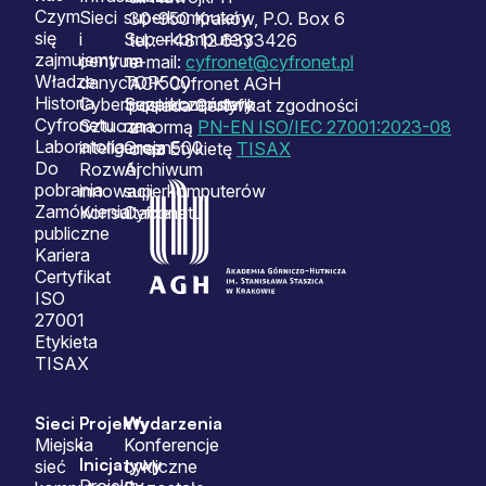
Czym
Sieci
superkomputery
30-950 Kraków, P.O. Box 6
się
i
Superkomputery
tel.: +48 12 6333426
zajmujemy
centrum
na
e-mail:
cyfronet@cyfronet.pl
Władze
danych
TOP500
ACK Cyfronet AGH
Historia
Cyberbezpieczeństwo
Superkomputery
posiada Certyfikat zgodności
Cyfronetu
Sztuczna
na
z normą
PN-EN ISO/IEC 27001:2023-08
Laboratoria
inteligencja
Green500
oraz Etykietę
TISAX
Do
Rozwój
Archiwum
pobrania
innowacji
superkomputerów
Zamówienia
Konsultacje
Cyfronetu
publiczne
Kariera
Certyfikat
ISO
27001
Etykieta
TISAX
Sieci
Projekty
Wydarzenia
i
Miejska
Konferencje
Inicjatywy
sieć
cykliczne