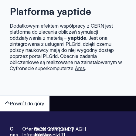
Platforma yaptide
Dodatkowym efektem współpracy z CERN jest
platforma do zlecania obliczeń symulacji
oddziaływania z materią –
yaptide
. Jest ona
zintegrowana z usługami PLGrid, dzięki czemu
polscy naukowcy mają do niej wygodny dostęp
poprzez portal PLGrid. Obecnie zadania
obliczeniowe są realizowane na zainstalowanym w
Cyfronecie superkomputerze
Ares
.
Powrót do góry
O
Oferta
Superkomputery
Sitemap
ACK CYFRONET AGH
nas
Infrastruktura
Nasze
ul. Nawojki 11