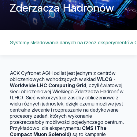
Zderzacza Hadronów
Spis treści
Systemy składowania danych na rzecz eksperymentów
ACK Cyfronet AGH od lat jest jednym z centrów
obliczeniowych wchodzących w skład
WLCG -
Worldwide LHC Computing Grid
, czyli światowej
sieci obliczeniowej Wielkiego Zderzacza Hadronów
(LHC). Sieć wykorzystuje zasoby obliczeniowe z
wielu różnych jednostek, dzięki czemu możliwe jest
centralne zlecanie i rozpraszanie na dedykowane
procesory zadań, których wykonanie
przekraczałoby możliwości pojedynczego centrum.
Przykładowo, dla eksperymentu
CMS (The
Compact Muon Solenoid)
są to kampanie