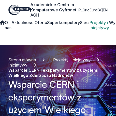
Akademickie Centrum
Komputerowe Cyfronet
PLGrid
EuroCC
EN
AGH
O
Aktualności
Oferta
Superkomputery
Sieci
Projekty i
Wy
nas
Inicjatywy
Strona główna
Projekty i Inicjatywy
Inicjatywy
Wsparcie CERN i eksperymentów z użyciem
Wielkiego Zderzacza Hadronów
Wsparcie CERN i
eksperymentów z
użyciem Wielkiego