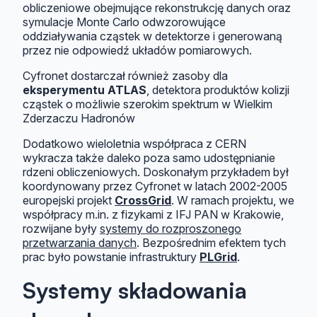
obliczeniowe obejmujące rekonstrukcję danych oraz
symulacje Monte Carlo odwzorowujące
oddziaływania cząstek w detektorze i generowaną
przez nie odpowiedź układów pomiarowych.
Cyfronet dostarczał również zasoby dla
eksperymentu ATLAS
, detektora produktów kolizji
cząstek o możliwie szerokim spektrum w Wielkim
Zderzaczu Hadronów
Dodatkowo wieloletnia współpraca z CERN
wykracza także daleko poza samo udostępnianie
rdzeni obliczeniowych. Doskonałym przykładem był
koordynowany przez Cyfronet w latach 2002-2005
europejski projekt
CrossGrid
. W ramach projektu, we
współpracy m.in. z fizykami z IFJ PAN w Krakowie,
rozwijane były
systemy do rozproszonego
przetwarzania danych
. Bezpośrednim efektem tych
prac było powstanie infrastruktury
PLGrid
.
Systemy składowania