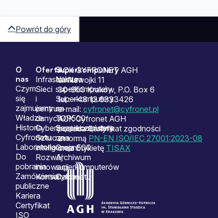
Powrót do góry
O
Oferta
Superkomputery
Sitemap
ACK CYFRONET AGH
nas
Infrastruktura
Nasze
ul. Nawojki 11
Czym
Sieci
superkomputery
30-950 Kraków, P.O. Box 6
się
i
Superkomputery
tel.: +48 12 6333426
zajmujemy
centrum
na
e-mail:
cyfronet@cyfronet.pl
Władze
danych
TOP500
ACK Cyfronet AGH
Historia
Cyberbezpieczeństwo
Superkomputery
posiada Certyfikat zgodności
Cyfronetu
Sztuczna
na
z normą
PN-EN ISO/IEC 27001:2023-08
Laboratoria
inteligencja
Green500
oraz Etykietę
TISAX
Do
Rozwój
Archiwum
pobrania
innowacji
superkomputerów
Zamówienia
Konsultacje
Cyfronetu
publiczne
Kariera
Certyfikat
ISO