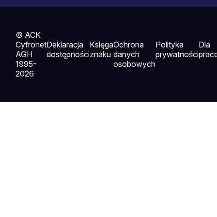
© ACK
Cyfronet
Deklaracja
Księga
Ochrona
Polityka
Dla
AGH
dostępności
znaku
danych
prywatności
prac
1995-
osobowych
2026