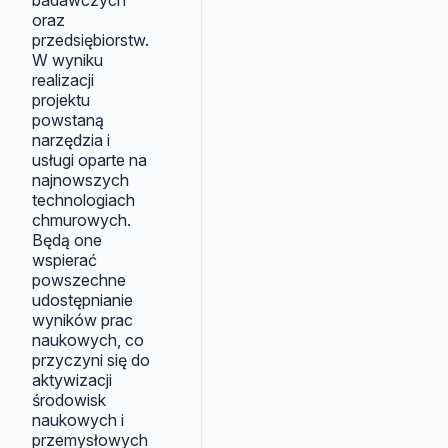
badawczych
oraz
przedsiębiorstw.
W wyniku
realizacji
projektu
powstaną
narzędzia i
usługi oparte na
najnowszych
technologiach
chmurowych.
Będą one
wspierać
powszechne
udostępnianie
wyników prac
naukowych, co
przyczyni się do
aktywizacji
środowisk
naukowych i
przemysłowych