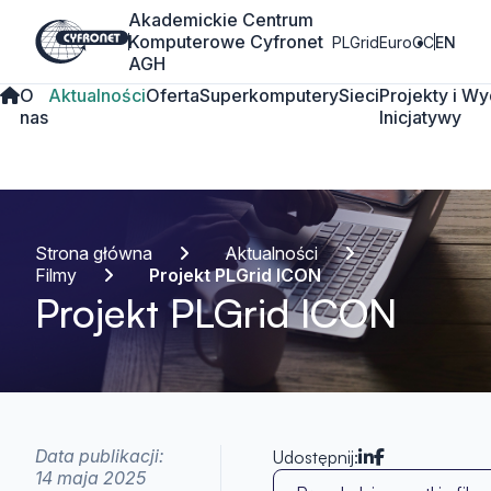
Akademickie Centrum
Komputerowe Cyfronet
PLGrid
EuroCC
EN
AGH
O
Aktualności
Oferta
Superkomputery
Sieci
Projekty i
Wy
nas
Inicjatywy
Strona główna
Aktualności
Filmy
Projekt PLGrid ICON
Projekt PLGrid ICON
Data publikacji:
Udostępnij:
14 maja 2025