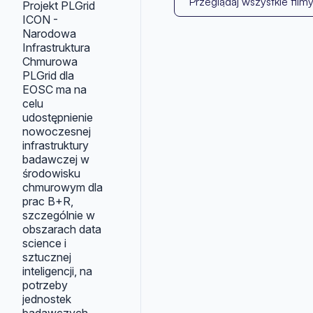
Przeglądaj wszystkie film
Projekt PLGrid
ICON -
Narodowa
Infrastruktura
Chmurowa
PLGrid dla
EOSC ma na
celu
udostępnienie
nowoczesnej
infrastruktury
badawczej w
środowisku
chmurowym dla
prac B+R,
szczególnie w
obszarach data
science i
sztucznej
inteligencji, na
potrzeby
jednostek