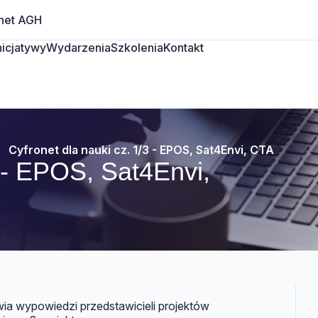
net AGH
Inicjatywy
Wydarzenia
Szkolenia
Kontakt
Cyfronet dla nauki cz. 1/3 - EPOS, Sat4Envi, CTA
3 - EPOS, Sat4Envi,
wia wypowiedzi przedstawicieli projektów