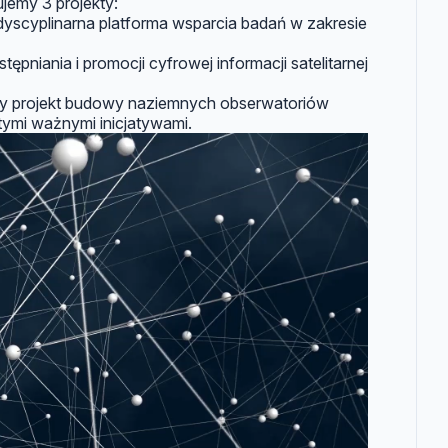
jemy 3 projekty:
dyscyplinarna platforma wsparcia badań w zakresie
niania i promocji cyfrowej informacji satelitarnej
y projekt budowy naziemnych obserwatoriów
ymi ważnymi inicjatywami.