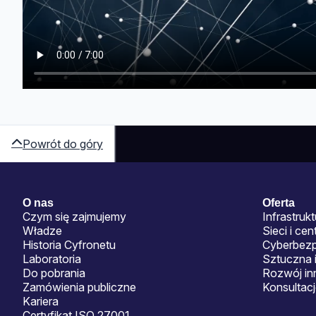
Powrót do góry
Sitemap
O nas
Oferta
Czym się zajmujemy
Infrastrukt
Władze
Sieci i ce
Historia Cyfronetu
Cyberbez
Laboratoria
Sztuczna i
Do pobrania
Rozwój in
Zamówienia publiczne
Konsultac
Kariera
Certyfikat ISO 27001