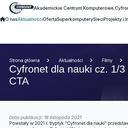
Akademickie Centrum Komputerowe Cyfro
O nas
Aktualności
Oferta
Superkomputery
Sieci
Projekty i 
Strona główna
Aktualności
Filmy
Cyfronet dla nauki cz. 1/
CTA
Data publikacji: 18 listopada 2021
Powstały w 2021 r. tryptyk "Cyfronet dla nauki" przedsta