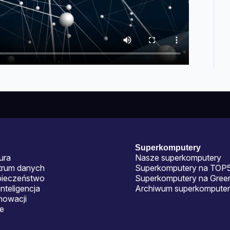
Superkomputery
ura
Nasze superkomputery
ntrum danych
Superkomputery na TOP
pieczeństwo
Superkomputery na Gre
nteligencja
Archiwum superkomputer
nowacji
je