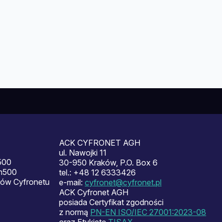
ACK CYFRONET AGH
ul. Nawojki 11
500
30-950 Kraków, P.O. Box 6
en500
tel.: +48 12 6333426
ów Cyfronetu
e-mail:
cyfronet@cyfronet.pl
ACK Cyfronet AGH
posiada Certyfikat zgodności
z normą
PN-EN ISO/IEC 27001:2023-08