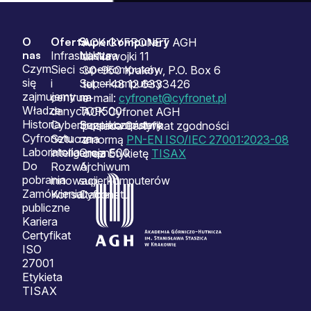
O
Oferta
Superkomputery
Sitemap
ACK CYFRONET AGH
nas
Infrastruktura
Nasze
ul. Nawojki 11
Czym
Sieci
superkomputery
30-950 Kraków, P.O. Box 6
się
i
Superkomputery
tel.: +48 12 6333426
zajmujemy
centrum
na
e-mail:
cyfronet@cyfronet.pl
Władze
danych
TOP500
ACK Cyfronet AGH
Historia
Cyberbezpieczeństwo
Superkomputery
posiada Certyfikat zgodności
Cyfronetu
Sztuczna
na
z normą
PN-EN ISO/IEC 27001:2023-08
Laboratoria
inteligencja
Green500
oraz Etykietę
TISAX
Do
Rozwój
Archiwum
pobrania
innowacji
superkomputerów
Zamówienia
Konsultacje
Cyfronetu
publiczne
Kariera
Certyfikat
ISO
27001
Etykieta
TISAX