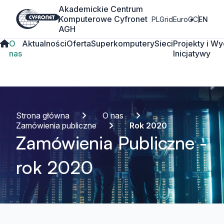
Akademickie Centrum
Komputerowe Cyfronet
PLGrid
EuroCC
EN
AGH
O
Aktualności
Oferta
Superkomputery
Sieci
Projekty i
Wy
nas
Inicjatywy
Strona główna
O nas
Zamówienia publiczne
Rok 2020
Zamówienia Publiczne -
rok 2020