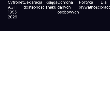
Cyfronet
Deklaracja
Księga
Ochrona
Polityka
Dla
AGH
dostępności
znaku
danych
prywatności
prac
1995-
osobowych
2026